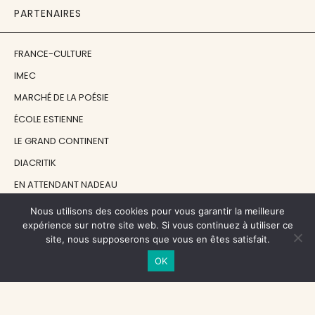
PARTENAIRES
FRANCE-CULTURE
IMEC
MARCHÉ DE LA POÉSIE
ÉCOLE ESTIENNE
LE GRAND CONTINENT
DIACRITIK
EN ATTENDANT NADEAU
Nous utilisons des cookies pour vous garantir la meilleure
NOS SOUTIENS
expérience sur notre site web. Si vous continuez à utiliser ce
site, nous supposerons que vous en êtes satisfait.
OK
CENTRE NATIONAL DU LIVRE
RÉGION ÎLE-DE-FRANCE
MAIRIE PARIS CENTRE