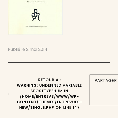
Publié le
2 mai 2014
RETOUR À :
PARTAGER 
WARNING
: UNDEFINED VARIABLE
$POSTTYPEHUM IN
/HOME/ENTREVB/WWW/WP-
CONTENT/THEMES/ENTREVUES-
NEW/SINGLE.PHP
ON LINE
147