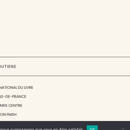
OUTIENS
NATIONAL DU LIVRE
ÎLE-DE-FRANCE
PARIS CENTRE
ION FMSH
ON JAN MICHALSKI
e, nous supposerons que vous en êtes satisfait.
OK