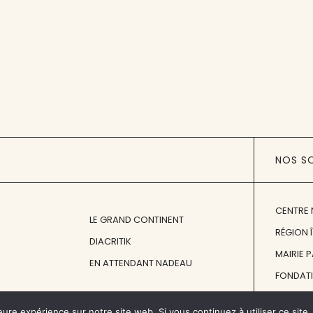
NOS S
CENTRE 
LE GRAND CONTINENT
RÉGION 
DIACRITIK
MAIRIE 
EN ATTENDANT NADEAU
FONDAT
FONDATI
eure expérience sur notre site web. Si vous continuez à utiliser ce sit