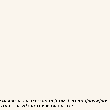
 VARIABLE $POSTTYPEHUM IN
/HOME/ENTREVB/WWW/WP-
REVUES-NEW/SINGLE.PHP
ON LINE
147