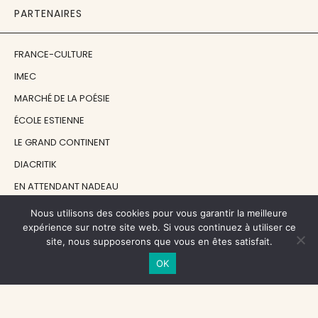
PARTENAIRES
FRANCE-CULTURE
IMEC
MARCHÉ DE LA POÉSIE
ÉCOLE ESTIENNE
LE GRAND CONTINENT
DIACRITIK
EN ATTENDANT NADEAU
Nous utilisons des cookies pour vous garantir la meilleure
NOS SOUTIENS
expérience sur notre site web. Si vous continuez à utiliser ce
site, nous supposerons que vous en êtes satisfait.
OK
CENTRE NATIONAL DU LIVRE
RÉGION ÎLE-DE-FRANCE
MAIRIE PARIS CENTRE