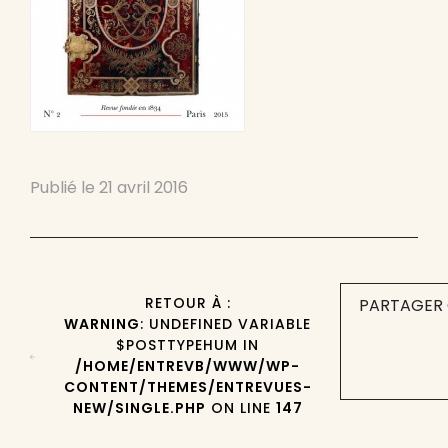
Publié le
21 avril 2016
RETOUR À :
PARTAGER 
WARNING
: UNDEFINED VARIABLE
$POSTTYPEHUM IN
/HOME/ENTREVB/WWW/WP-
CONTENT/THEMES/ENTREVUES-
NEW/SINGLE.PHP
ON LINE
147