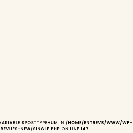
 VARIABLE $POSTTYPEHUM IN
/HOME/ENTREVB/WWW/WP-
REVUES-NEW/SINGLE.PHP
ON LINE
147