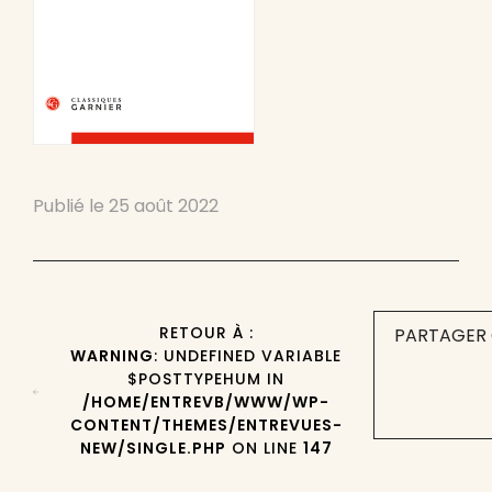
Publié le
25 août 2022
RETOUR À :
PARTAGER 
WARNING
: UNDEFINED VARIABLE
$POSTTYPEHUM IN
/HOME/ENTREVB/WWW/WP-
CONTENT/THEMES/ENTREVUES-
NEW/SINGLE.PHP
ON LINE
147