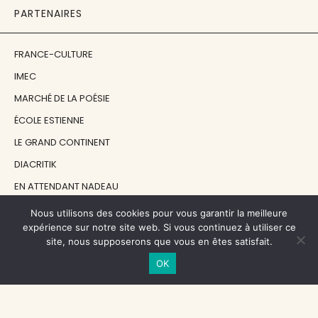
PARTENAIRES
FRANCE-CULTURE
IMEC
MARCHÉ DE LA POÉSIE
ÉCOLE ESTIENNE
LE GRAND CONTINENT
DIACRITIK
EN ATTENDANT NADEAU
Nous utilisons des cookies pour vous garantir la meilleure
NOS SOUTIENS
expérience sur notre site web. Si vous continuez à utiliser ce
site, nous supposerons que vous en êtes satisfait.
OK
CENTRE NATIONAL DU LIVRE
RÉGION ÎLE-DE-FRANCE
MAIRIE PARIS CENTRE