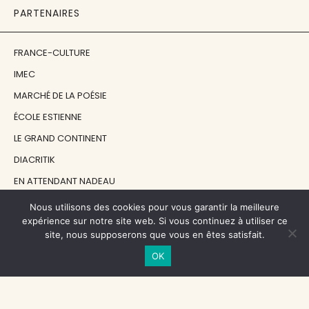
PARTENAIRES
FRANCE-CULTURE
IMEC
MARCHÉ DE LA POÉSIE
ÉCOLE ESTIENNE
LE GRAND CONTINENT
DIACRITIK
EN ATTENDANT NADEAU
Nous utilisons des cookies pour vous garantir la meilleure
NOS SOUTIENS
expérience sur notre site web. Si vous continuez à utiliser ce
site, nous supposerons que vous en êtes satisfait.
OK
CENTRE NATIONAL DU LIVRE
RÉGION ÎLE-DE-FRANCE
MAIRIE PARIS CENTRE