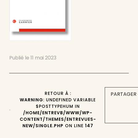
Publié le
11 mai 2023
RETOUR À :
PARTAGER 
WARNING
: UNDEFINED VARIABLE
$POSTTYPEHUM IN
/HOME/ENTREVB/WWW/WP-
CONTENT/THEMES/ENTREVUES-
NEW/SINGLE.PHP
ON LINE
147