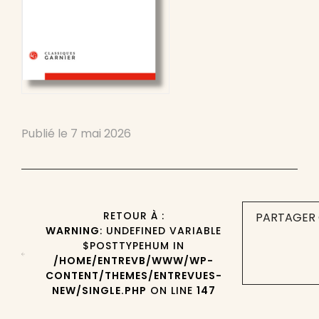
Publié le
7 mai 2026
RETOUR À :
PARTAGER 
WARNING
: UNDEFINED VARIABLE
$POSTTYPEHUM IN
/HOME/ENTREVB/WWW/WP-
CONTENT/THEMES/ENTREVUES-
NEW/SINGLE.PHP
ON LINE
147