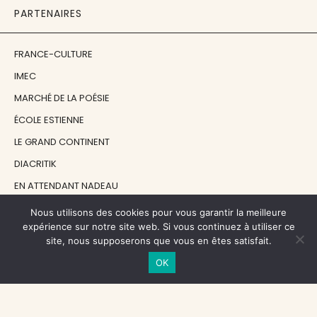
PARTENAIRES
FRANCE-CULTURE
IMEC
MARCHÉ DE LA POÉSIE
ÉCOLE ESTIENNE
LE GRAND CONTINENT
DIACRITIK
EN ATTENDANT NADEAU
Nous utilisons des cookies pour vous garantir la meilleure
NOS SOUTIENS
expérience sur notre site web. Si vous continuez à utiliser ce
site, nous supposerons que vous en êtes satisfait.
OK
CENTRE NATIONAL DU LIVRE
RÉGION ÎLE-DE-FRANCE
MAIRIE PARIS CENTRE