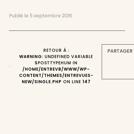
Publié le
5 septembre 2016
RETOUR À :
PARTAGER 
WARNING
: UNDEFINED VARIABLE
$POSTTYPEHUM IN
/HOME/ENTREVB/WWW/WP-
CONTENT/THEMES/ENTREVUES-
NEW/SINGLE.PHP
ON LINE
147