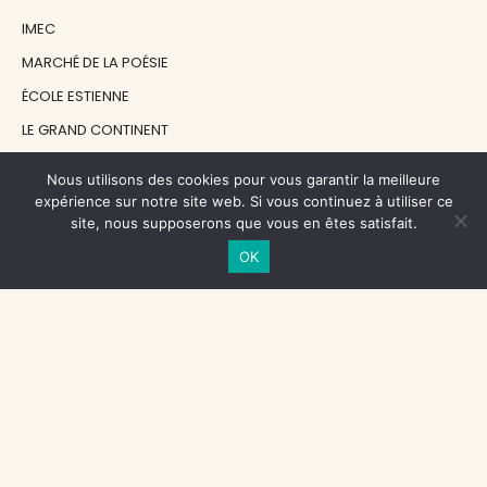
IMEC
MARCHÉ DE LA POÉSIE
ÉCOLE ESTIENNE
LE GRAND CONTINENT
DIACRITIK
Nous utilisons des cookies pour vous garantir la meilleure
EN ATTENDANT NADEAU
expérience sur notre site web. Si vous continuez à utiliser ce
site, nous supposerons que vous en êtes satisfait.
OK
NOS SOUTIENS
CENTRE NATIONAL DU LIVRE
RÉGION ÎLE-DE-FRANCE
MAIRIE PARIS CENTRE
FONDATION FMSH
FONDATION JAN MICHALSKI