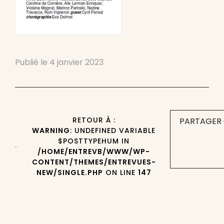
Publié le
4 janvier 2023
RETOUR À :
PARTAGER 
WARNING
: UNDEFINED VARIABLE
$POSTTYPEHUM IN
/HOME/ENTREVB/WWW/WP-
CONTENT/THEMES/ENTREVUES-
NEW/SINGLE.PHP
ON LINE
147