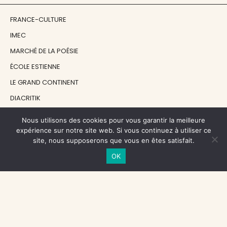
FRANCE-CULTURE
IMEC
MARCHÉ DE LA POÉSIE
ÉCOLE ESTIENNE
LE GRAND CONTINENT
DIACRITIK
EN ATTENDANT NADEAU
Nous utilisons des cookies pour vous garantir la meilleure
expérience sur notre site web. Si vous continuez à utiliser ce
site, nous supposerons que vous en êtes satisfait.
NOS SOUTIENS
OK
CENTRE NATIONAL DU LIVRE
RÉGION ÎLE-DE-FRANCE
MAIRIE PARIS CENTRE
FONDATION FMSH