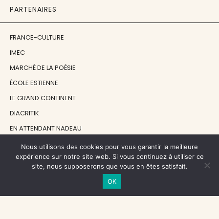
PARTENAIRES
FRANCE-CULTURE
IMEC
MARCHÉ DE LA POÉSIE
ÉCOLE ESTIENNE
LE GRAND CONTINENT
DIACRITIK
EN ATTENDANT NADEAU
Nous utilisons des cookies pour vous garantir la meilleure
NOS SOUTIENS
expérience sur notre site web. Si vous continuez à utiliser ce
site, nous supposerons que vous en êtes satisfait.
OK
CENTRE NATIONAL DU LIVRE
RÉGION ÎLE-DE-FRANCE
MAIRIE PARIS CENTRE