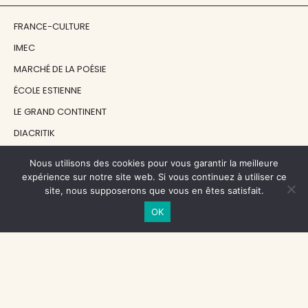
FRANCE-CULTURE
IMEC
MARCHÉ DE LA POÉSIE
ÉCOLE ESTIENNE
LE GRAND CONTINENT
DIACRITIK
EN ATTENDANT NADEAU
Nous utilisons des cookies pour vous garantir la meilleure
expérience sur notre site web. Si vous continuez à utiliser ce
site, nous supposerons que vous en êtes satisfait.
NOS SOUTIENS
OK
CENTRE NATIONAL DU LIVRE
RÉGION ÎLE-DE-FRANCE
MAIRIE PARIS CENTRE
FONDATION FMSH