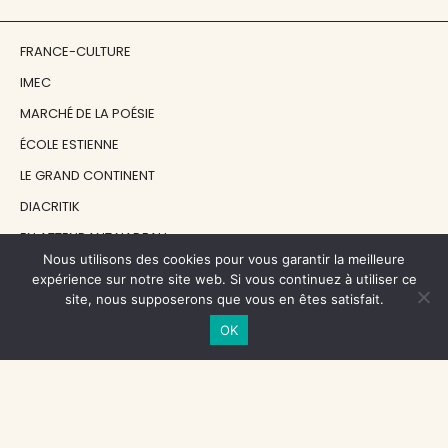
FRANCE-CULTURE
IMEC
MARCHÉ DE LA POÉSIE
ÉCOLE ESTIENNE
LE GRAND CONTINENT
DIACRITIK
EN ATTENDANT NADEAU
Nous utilisons des cookies pour vous garantir la meilleure
expérience sur notre site web. Si vous continuez à utiliser ce
NOS SOUTIENS
site, nous supposerons que vous en êtes satisfait.
OK
CENTRE NATIONAL DU LIVRE
RÉGION ÎLE-DE-FRANCE
MAIRIE PARIS CENTRE
FONDATION FMSH