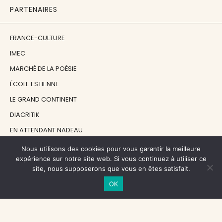
PARTENAIRES
FRANCE-CULTURE
IMEC
MARCHÉ DE LA POÉSIE
ÉCOLE ESTIENNE
LE GRAND CONTINENT
DIACRITIK
EN ATTENDANT NADEAU
Nous utilisons des cookies pour vous garantir la meilleure
NOS SOUTIENS
expérience sur notre site web. Si vous continuez à utiliser ce
site, nous supposerons que vous en êtes satisfait.
OK
CENTRE NATIONAL DU LIVRE
RÉGION ÎLE-DE-FRANCE
MAIRIE PARIS CENTRE