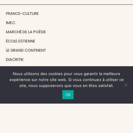
FRANCE-CULTURE
IMEC
MARCHÉ DE LA POÉSIE
ÉCOLE ESTIENNE
LE GRAND CONTINENT
DIACRITIK
EN ATTENDANT NADEAU
Nous utilisons des cookies pour vous garantir la meilleure
expérience sur notre site web. Si vous continuez à utiliser ce
NOS SOUTIENS
site, nous supposerons que vous en êtes satisfait.
OK
CENTRE NATIONAL DU LIVRE
RÉGION ÎLE-DE-FRANCE
MAIRIE PARIS CENTRE
FONDATION FMSH