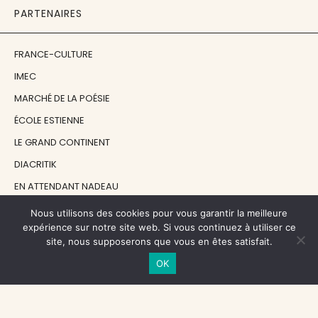
PARTENAIRES
FRANCE-CULTURE
IMEC
MARCHÉ DE LA POÉSIE
ÉCOLE ESTIENNE
LE GRAND CONTINENT
DIACRITIK
EN ATTENDANT NADEAU
Nous utilisons des cookies pour vous garantir la meilleure
NOS SOUTIENS
expérience sur notre site web. Si vous continuez à utiliser ce
site, nous supposerons que vous en êtes satisfait.
OK
CENTRE NATIONAL DU LIVRE
RÉGION ÎLE-DE-FRANCE
MAIRIE PARIS CENTRE