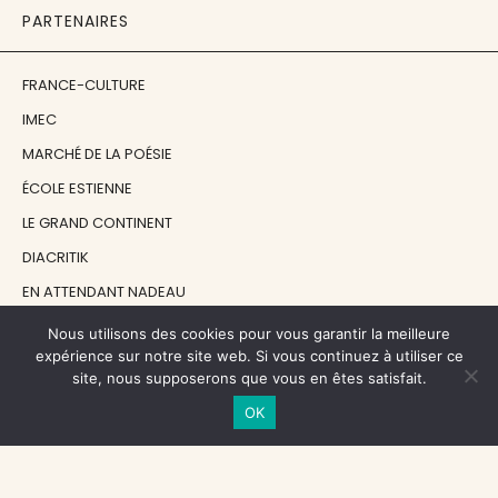
PARTENAIRES
FRANCE-CULTURE
IMEC
MARCHÉ DE LA POÉSIE
ÉCOLE ESTIENNE
LE GRAND CONTINENT
DIACRITIK
EN ATTENDANT NADEAU
Nous utilisons des cookies pour vous garantir la meilleure
NOS SOUTIENS
expérience sur notre site web. Si vous continuez à utiliser ce
site, nous supposerons que vous en êtes satisfait.
OK
CENTRE NATIONAL DU LIVRE
RÉGION ÎLE-DE-FRANCE
MAIRIE PARIS CENTRE