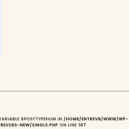
 VARIABLE $POSTTYPEHUM IN
/HOME/ENTREVB/WWW/WP-
REVUES-NEW/SINGLE.PHP
ON LINE
147