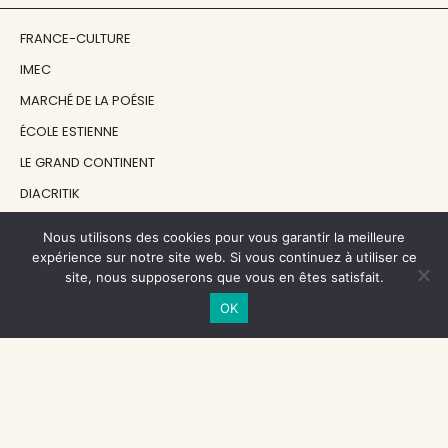
FRANCE-CULTURE
IMEC
MARCHÉ DE LA POÉSIE
ÉCOLE ESTIENNE
LE GRAND CONTINENT
DIACRITIK
EN ATTENDANT NADEAU
Nous utilisons des cookies pour vous garantir la meilleure
expérience sur notre site web. Si vous continuez à utiliser ce
site, nous supposerons que vous en êtes satisfait.
NOS SOUTIENS
OK
CENTRE NATIONAL DU LIVRE
RÉGION ÎLE-DE-FRANCE
MAIRIE PARIS CENTRE
FONDATION FMSH