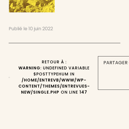
Publié le
10 juin 2022
RETOUR À :
PARTAGER 
WARNING
: UNDEFINED VARIABLE
$POSTTYPEHUM IN
/HOME/ENTREVB/WWW/WP-
CONTENT/THEMES/ENTREVUES-
NEW/SINGLE.PHP
ON LINE
147