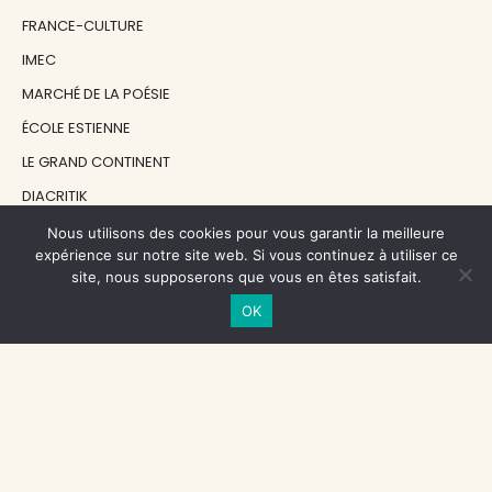
FRANCE-CULTURE
IMEC
MARCHÉ DE LA POÉSIE
ÉCOLE ESTIENNE
LE GRAND CONTINENT
DIACRITIK
EN ATTENDANT NADEAU
Nous utilisons des cookies pour vous garantir la meilleure
expérience sur notre site web. Si vous continuez à utiliser ce
site, nous supposerons que vous en êtes satisfait.
NOS SOUTIENS
OK
CENTRE NATIONAL DU LIVRE
RÉGION ÎLE-DE-FRANCE
MAIRIE PARIS CENTRE
FONDATION FMSH