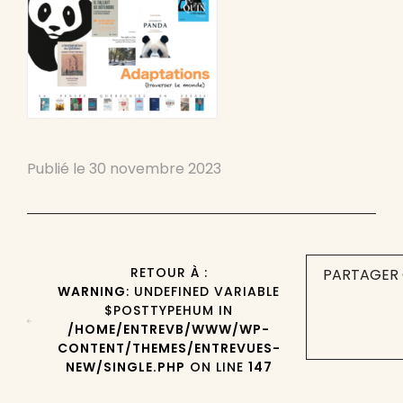
Publié le
30 novembre 2023
RETOUR À :
PARTAGER 
WARNING
: UNDEFINED VARIABLE
$POSTTYPEHUM IN
/HOME/ENTREVB/WWW/WP-
CONTENT/THEMES/ENTREVUES-
NEW/SINGLE.PHP
ON LINE
147