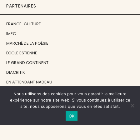
PARTENAIRES
FRANCE-CULTURE
IMEC
MARCHÉ DE LA POÉSIE
ÉCOLE ESTIENNE
LE GRAND CONTINENT
DIACRITIK
EN ATTENDANT NADEAU
Nous utilisons des cookies pour vous garantir la meilleure
NOS SOUTIENS
expérience sur notre site web. Si vous continuez à utiliser ce
site, nous supposerons que vous en êtes satisfait.
OK
CENTRE NATIONAL DU LIVRE
RÉGION ÎLE-DE-FRANCE
MAIRIE PARIS CENTRE