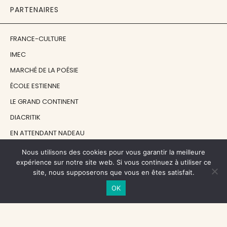
PARTENAIRES
FRANCE-CULTURE
IMEC
MARCHÉ DE LA POÉSIE
ÉCOLE ESTIENNE
LE GRAND CONTINENT
DIACRITIK
EN ATTENDANT NADEAU
Nous utilisons des cookies pour vous garantir la meilleure
NOS SOUTIENS
expérience sur notre site web. Si vous continuez à utiliser ce
site, nous supposerons que vous en êtes satisfait.
OK
CENTRE NATIONAL DU LIVRE
RÉGION ÎLE-DE-FRANCE
MAIRIE PARIS CENTRE