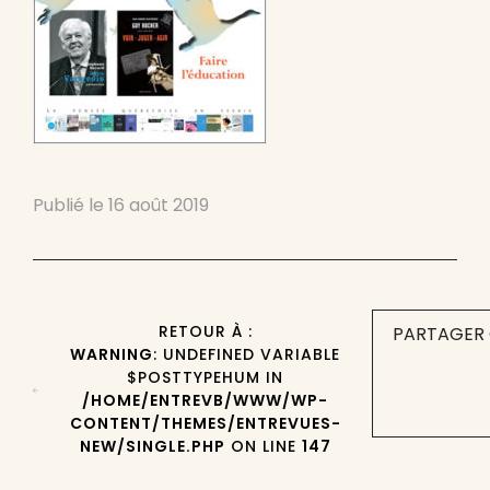
Publié le
16 août 2019
RETOUR À :
PARTAGER 
WARNING
: UNDEFINED VARIABLE
$POSTTYPEHUM IN
/HOME/ENTREVB/WWW/WP-
CONTENT/THEMES/ENTREVUES-
NEW/SINGLE.PHP
ON LINE
147