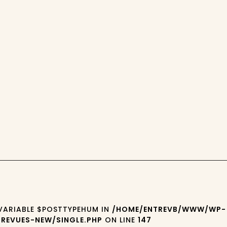
 VARIABLE $POSTTYPEHUM IN
/HOME/ENTREVB/WWW/WP-
REVUES-NEW/SINGLE.PHP
ON LINE
147