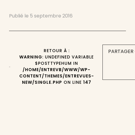
Publié le
5 septembre 2016
RETOUR À :
PARTAGER 
WARNING
: UNDEFINED VARIABLE
$POSTTYPEHUM IN
/HOME/ENTREVB/WWW/WP-
CONTENT/THEMES/ENTREVUES-
NEW/SINGLE.PHP
ON LINE
147