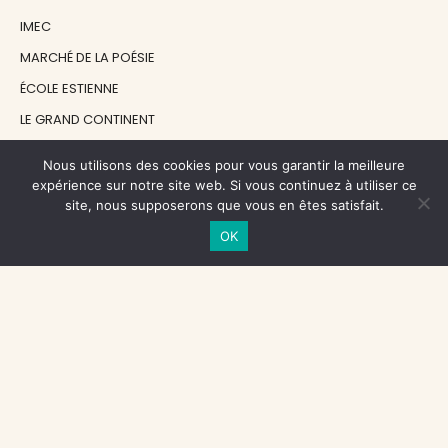
IMEC
MARCHÉ DE LA POÉSIE
ÉCOLE ESTIENNE
LE GRAND CONTINENT
DIACRITIK
Nous utilisons des cookies pour vous garantir la meilleure
EN ATTENDANT NADEAU
expérience sur notre site web. Si vous continuez à utiliser ce
site, nous supposerons que vous en êtes satisfait.
OK
NOS SOUTIENS
CENTRE NATIONAL DU LIVRE
RÉGION ÎLE-DE-FRANCE
MAIRIE PARIS CENTRE
FONDATION FMSH
FONDATION JAN MICHALSKI