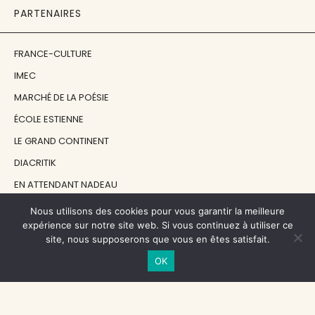
PARTENAIRES
FRANCE-CULTURE
IMEC
MARCHÉ DE LA POÉSIE
ÉCOLE ESTIENNE
LE GRAND CONTINENT
DIACRITIK
EN ATTENDANT NADEAU
Nous utilisons des cookies pour vous garantir la meilleure
NOS SOUTIENS
expérience sur notre site web. Si vous continuez à utiliser ce
site, nous supposerons que vous en êtes satisfait.
OK
CENTRE NATIONAL DU LIVRE
RÉGION ÎLE-DE-FRANCE
MAIRIE PARIS CENTRE