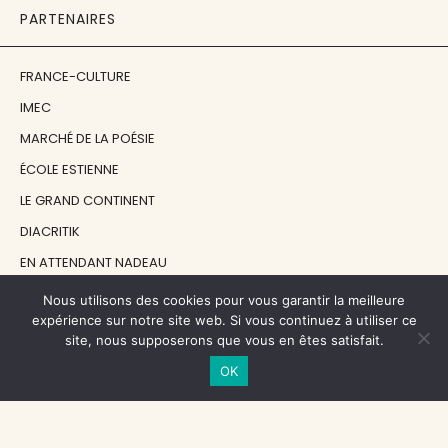
PARTENAIRES
FRANCE-CULTURE
IMEC
MARCHÉ DE LA POÉSIE
ÉCOLE ESTIENNE
LE GRAND CONTINENT
DIACRITIK
EN ATTENDANT NADEAU
Nous utilisons des cookies pour vous garantir la meilleure
NOS SOUTIENS
expérience sur notre site web. Si vous continuez à utiliser ce
site, nous supposerons que vous en êtes satisfait.
OK
CENTRE NATIONAL DU LIVRE
RÉGION ÎLE-DE-FRANCE
MAIRIE PARIS CENTRE