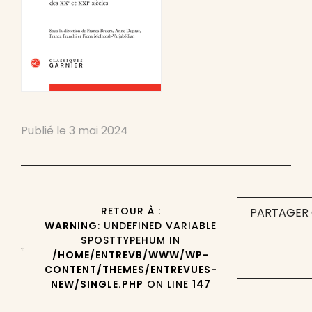
Publié le
3 mai 2024
RETOUR À :
PARTAGER 
WARNING
: UNDEFINED VARIABLE
$POSTTYPEHUM IN
/HOME/ENTREVB/WWW/WP-
CONTENT/THEMES/ENTREVUES-
NEW/SINGLE.PHP
ON LINE
147