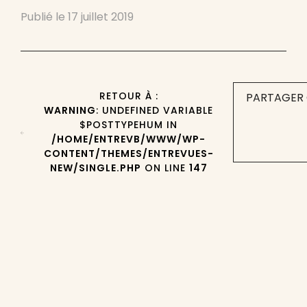
Publié le
17 juillet 2019
RETOUR À :
PARTAGER 
WARNING
: UNDEFINED VARIABLE
$POSTTYPEHUM IN
/HOME/ENTREVB/WWW/WP-
CONTENT/THEMES/ENTREVUES-
NEW/SINGLE.PHP
ON LINE
147