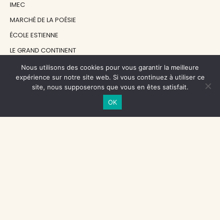
IMEC
MARCHÉ DE LA POÉSIE
ÉCOLE ESTIENNE
LE GRAND CONTINENT
DIACRITIK
Nous utilisons des cookies pour vous garantir la meilleure
expérience sur notre site web. Si vous continuez à utiliser ce
EN ATTENDANT NADEAU
site, nous supposerons que vous en êtes satisfait.
OK
NOS SOUTIENS
CENTRE NATIONAL DU LIVRE
RÉGION ÎLE-DE-FRANCE
MAIRIE PARIS CENTRE
FONDATION FMSH
FONDATION JAN MICHALSKI