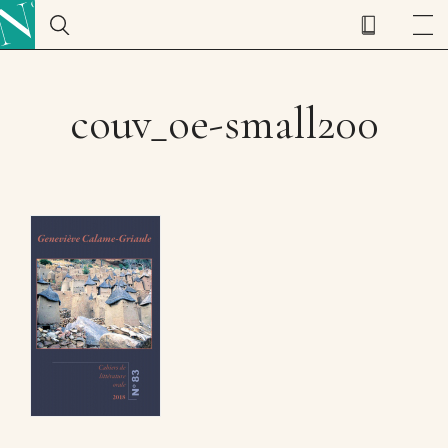
couv_oe-small200