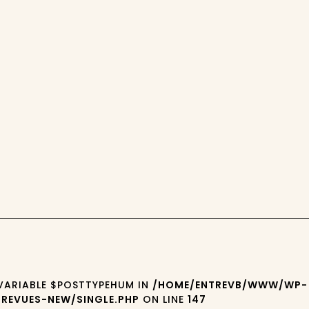
 VARIABLE $POSTTYPEHUM IN
/HOME/ENTREVB/WWW/WP-
REVUES-NEW/SINGLE.PHP
ON LINE
147