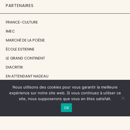
PARTENAIRES
FRANCE-CULTURE
IMEC
MARCHÉ DE LA POÉSIE
ÉCOLE ESTIENNE
LE GRAND CONTINENT
DIACRITIK
EN ATTENDANT NADEAU
Nous utilisons des cookies pour vous garantir la meilleure
NOS SOUTIENS
expérience sur notre site web. Si vous continuez à utiliser ce
site, nous supposerons que vous en êtes satisfait.
OK
CENTRE NATIONAL DU LIVRE
RÉGION ÎLE-DE-FRANCE
MAIRIE PARIS CENTRE