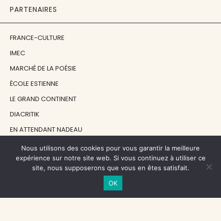
PARTENAIRES
FRANCE-CULTURE
IMEC
MARCHÉ DE LA POÉSIE
ÉCOLE ESTIENNE
LE GRAND CONTINENT
DIACRITIK
EN ATTENDANT NADEAU
Nous utilisons des cookies pour vous garantir la meilleure
NOS SOUTIENS
expérience sur notre site web. Si vous continuez à utiliser ce
site, nous supposerons que vous en êtes satisfait.
OK
CENTRE NATIONAL DU LIVRE
RÉGION ÎLE-DE-FRANCE
MAIRIE PARIS CENTRE