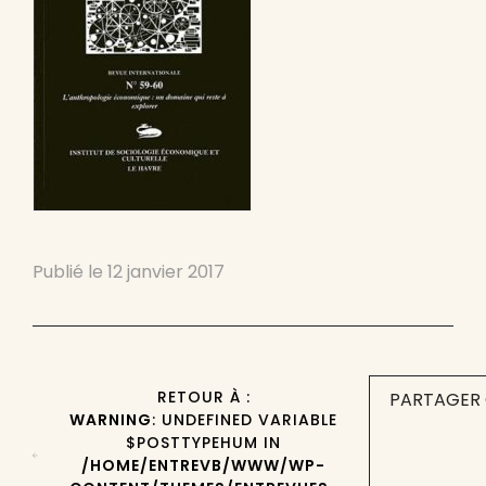
Publié le
12 janvier 2017
RETOUR À :
PARTAGER 
WARNING
: UNDEFINED VARIABLE
$POSTTYPEHUM IN
/HOME/ENTREVB/WWW/WP-