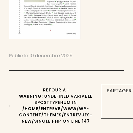
Publié le
10 décembre 2025
RETOUR À :
PARTAGER 
WARNING
: UNDEFINED VARIABLE
$POSTTYPEHUM IN
/HOME/ENTREVB/WWW/WP-
CONTENT/THEMES/ENTREVUES-
NEW/SINGLE.PHP
ON LINE
147