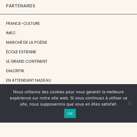
PARTENAIRES
FRANCE-CULTURE
IMEC
MARCHÉ DE LA POÉSIE
ÉCOLE ESTIENNE
LE GRAND CONTINENT
DIACRITIK
EN ATTENDANT NADEAU
Nous utilisons des cookies pour vous garantir la meilleure
NOS SOUTIENS
expérience sur notre site web. Si vous continuez à utiliser ce
site, nous supposerons que vous en êtes satisfait.
OK
CENTRE NATIONAL DU LIVRE
RÉGION ÎLE-DE-FRANCE
MAIRIE PARIS CENTRE