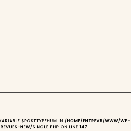
 VARIABLE $POSTTYPEHUM IN
/HOME/ENTREVB/WWW/WP-
REVUES-NEW/SINGLE.PHP
ON LINE
147