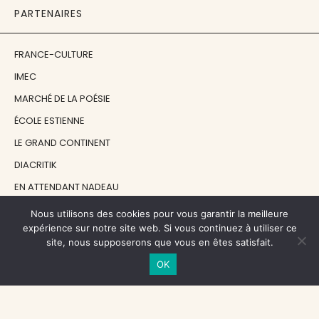
PARTENAIRES
FRANCE-CULTURE
IMEC
MARCHÉ DE LA POÉSIE
ÉCOLE ESTIENNE
LE GRAND CONTINENT
DIACRITIK
EN ATTENDANT NADEAU
Nous utilisons des cookies pour vous garantir la meilleure
NOS SOUTIENS
expérience sur notre site web. Si vous continuez à utiliser ce
site, nous supposerons que vous en êtes satisfait.
OK
CENTRE NATIONAL DU LIVRE
RÉGION ÎLE-DE-FRANCE
MAIRIE PARIS CENTRE