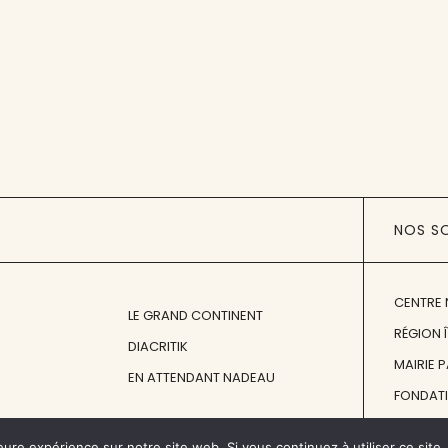
NOS S
CENTRE 
LE GRAND CONTINENT
RÉGION 
DIACRITIK
MAIRIE 
EN ATTENDANT NADEAU
FONDAT
FONDATI
eure expérience sur notre site web. Si vous continuez à utiliser ce sit