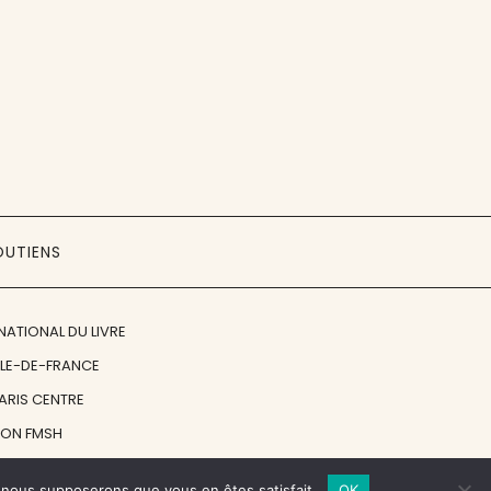
OUTIENS
NATIONAL DU LIVRE
ÎLE-DE-FRANCE
PARIS CENTRE
ION FMSH
ON JAN MICHALSKI
e, nous supposerons que vous en êtes satisfait.
OK