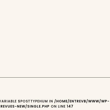
 VARIABLE $POSTTYPEHUM IN
/HOME/ENTREVB/WWW/WP-
REVUES-NEW/SINGLE.PHP
ON LINE
147