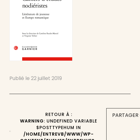
Publié le
22 juillet 2019
RETOUR À :
PARTAGER 
WARNING
: UNDEFINED VARIABLE
$POSTTYPEHUM IN
/HOME/ENTREVB/WWW/WP-