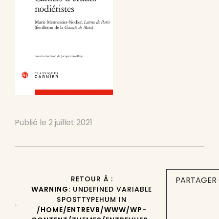
Publié le
2 juillet 2021
RETOUR À :
PARTAGER 
WARNING
: UNDEFINED VARIABLE
$POSTTYPEHUM IN
/HOME/ENTREVB/WWW/WP-