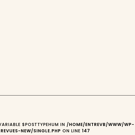
 VARIABLE $POSTTYPEHUM IN
/HOME/ENTREVB/WWW/WP-
REVUES-NEW/SINGLE.PHP
ON LINE
147