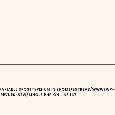
 VARIABLE $POSTTYPEHUM IN
/HOME/ENTREVB/WWW/WP-
REVUES-NEW/SINGLE.PHP
ON LINE
147