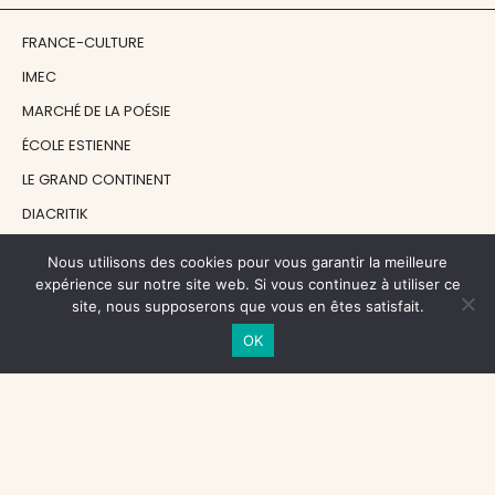
FRANCE-CULTURE
IMEC
MARCHÉ DE LA POÉSIE
ÉCOLE ESTIENNE
LE GRAND CONTINENT
DIACRITIK
EN ATTENDANT NADEAU
Nous utilisons des cookies pour vous garantir la meilleure
expérience sur notre site web. Si vous continuez à utiliser ce
site, nous supposerons que vous en êtes satisfait.
NOS SOUTIENS
OK
CENTRE NATIONAL DU LIVRE
RÉGION ÎLE-DE-FRANCE
MAIRIE PARIS CENTRE
FONDATION FMSH