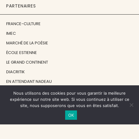
PARTENAIRES
FRANCE-CULTURE
IMEC
MARCHÉ DE LA POÉSIE
ÉCOLE ESTIENNE
LE GRAND CONTINENT
DIACRITIK
EN ATTENDANT NADEAU
Nous utilisons des cookies pour vous garantir la meilleure
NOS SOUTIENS
expérience sur notre site web. Si vous continuez à utiliser ce
site, nous supposerons que vous en êtes satisfait.
OK
CENTRE NATIONAL DU LIVRE
RÉGION ÎLE-DE-FRANCE
MAIRIE PARIS CENTRE