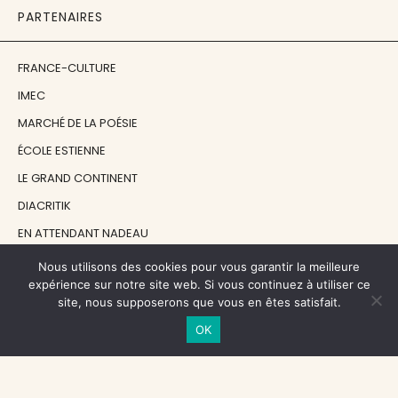
PARTENAIRES
FRANCE-CULTURE
IMEC
MARCHÉ DE LA POÉSIE
ÉCOLE ESTIENNE
LE GRAND CONTINENT
DIACRITIK
EN ATTENDANT NADEAU
Nous utilisons des cookies pour vous garantir la meilleure
NOS SOUTIENS
expérience sur notre site web. Si vous continuez à utiliser ce
site, nous supposerons que vous en êtes satisfait.
OK
CENTRE NATIONAL DU LIVRE
RÉGION ÎLE-DE-FRANCE
MAIRIE PARIS CENTRE