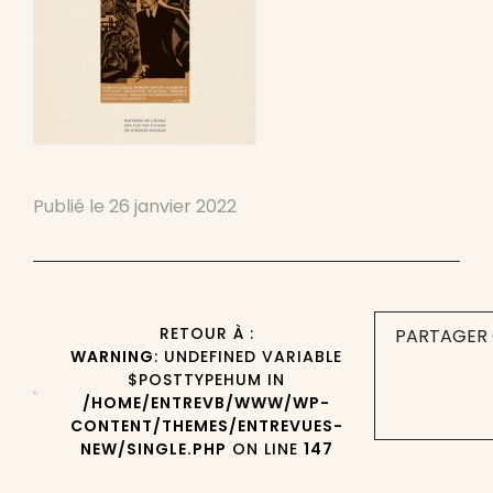
Publié le
26 janvier 2022
RETOUR À :
PARTAGER 
WARNING
: UNDEFINED VARIABLE
$POSTTYPEHUM IN
/HOME/ENTREVB/WWW/WP-
CONTENT/THEMES/ENTREVUES-
NEW/SINGLE.PHP
ON LINE
147