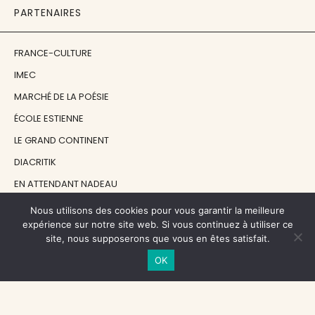
PARTENAIRES
FRANCE-CULTURE
IMEC
MARCHÉ DE LA POÉSIE
ÉCOLE ESTIENNE
LE GRAND CONTINENT
DIACRITIK
EN ATTENDANT NADEAU
Nous utilisons des cookies pour vous garantir la meilleure
NOS SOUTIENS
expérience sur notre site web. Si vous continuez à utiliser ce
site, nous supposerons que vous en êtes satisfait.
OK
CENTRE NATIONAL DU LIVRE
RÉGION ÎLE-DE-FRANCE
MAIRIE PARIS CENTRE