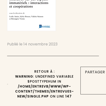
Publié le
14 novembre 2023
RETOUR À :
PARTAGER 
WARNING
: UNDEFINED VARIABLE
$POSTTYPEHUM IN
/HOME/ENTREVB/WWW/WP-
CONTENT/THEMES/ENTREVUES-
NEW/SINGLE.PHP
ON LINE
147