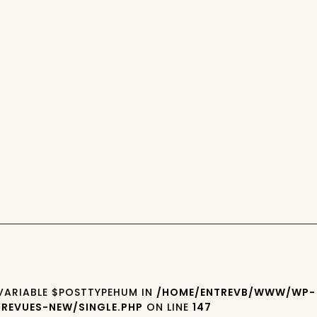
 VARIABLE $POSTTYPEHUM IN
/HOME/ENTREVB/WWW/WP-
REVUES-NEW/SINGLE.PHP
ON LINE
147