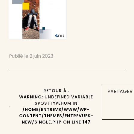
Publié le
2 juin 2023
RETOUR À :
PARTAGER 
WARNING
: UNDEFINED VARIABLE
$POSTTYPEHUM IN
/HOME/ENTREVB/WWW/WP-
CONTENT/THEMES/ENTREVUES-
NEW/SINGLE.PHP
ON LINE
147