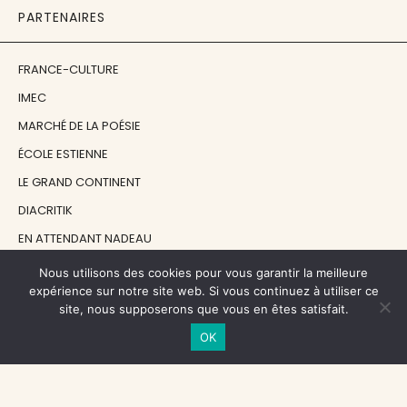
PARTENAIRES
FRANCE-CULTURE
IMEC
MARCHÉ DE LA POÉSIE
ÉCOLE ESTIENNE
LE GRAND CONTINENT
DIACRITIK
EN ATTENDANT NADEAU
Nous utilisons des cookies pour vous garantir la meilleure
NOS SOUTIENS
expérience sur notre site web. Si vous continuez à utiliser ce
site, nous supposerons que vous en êtes satisfait.
OK
CENTRE NATIONAL DU LIVRE
RÉGION ÎLE-DE-FRANCE
MAIRIE PARIS CENTRE