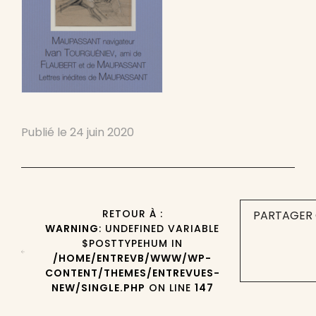
Publié le
24 juin 2020
RETOUR À :
PARTAGER 
WARNING
: UNDEFINED VARIABLE
$POSTTYPEHUM IN
/HOME/ENTREVB/WWW/WP-
CONTENT/THEMES/ENTREVUES-
NEW/SINGLE.PHP
ON LINE
147