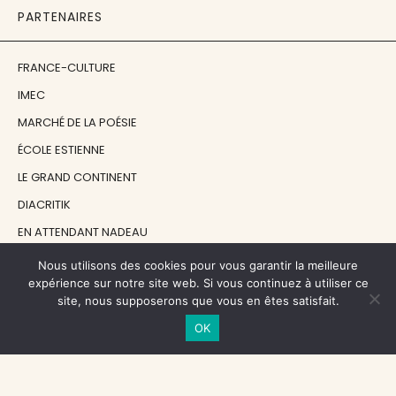
PARTENAIRES
FRANCE-CULTURE
IMEC
MARCHÉ DE LA POÉSIE
ÉCOLE ESTIENNE
LE GRAND CONTINENT
DIACRITIK
EN ATTENDANT NADEAU
Nous utilisons des cookies pour vous garantir la meilleure
NOS SOUTIENS
expérience sur notre site web. Si vous continuez à utiliser ce
site, nous supposerons que vous en êtes satisfait.
OK
CENTRE NATIONAL DU LIVRE
RÉGION ÎLE-DE-FRANCE
MAIRIE PARIS CENTRE