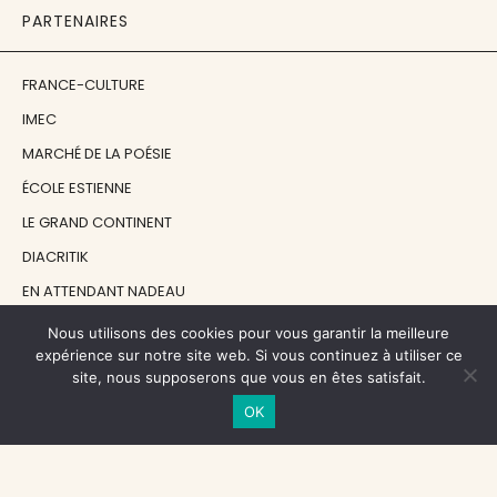
PARTENAIRES
FRANCE-CULTURE
IMEC
MARCHÉ DE LA POÉSIE
ÉCOLE ESTIENNE
LE GRAND CONTINENT
DIACRITIK
EN ATTENDANT NADEAU
Nous utilisons des cookies pour vous garantir la meilleure
NOS SOUTIENS
expérience sur notre site web. Si vous continuez à utiliser ce
site, nous supposerons que vous en êtes satisfait.
OK
CENTRE NATIONAL DU LIVRE
RÉGION ÎLE-DE-FRANCE
MAIRIE PARIS CENTRE