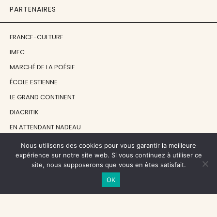
PARTENAIRES
FRANCE-CULTURE
IMEC
MARCHÉ DE LA POÉSIE
ÉCOLE ESTIENNE
LE GRAND CONTINENT
DIACRITIK
EN ATTENDANT NADEAU
Nous utilisons des cookies pour vous garantir la meilleure
NOS SOUTIENS
expérience sur notre site web. Si vous continuez à utiliser ce
site, nous supposerons que vous en êtes satisfait.
OK
CENTRE NATIONAL DU LIVRE
RÉGION ÎLE-DE-FRANCE
MAIRIE PARIS CENTRE