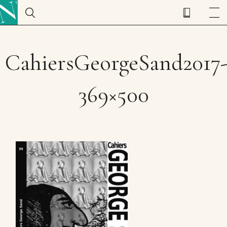
CahiersGeorgeSand2017
369×500