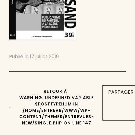
Publié le
17 juillet 2019
RETOUR À :
PARTAGER 
WARNING
: UNDEFINED VARIABLE
$POSTTYPEHUM IN
/HOME/ENTREVB/WWW/WP-
CONTENT/THEMES/ENTREVUES-
NEW/SINGLE.PHP
ON LINE
147