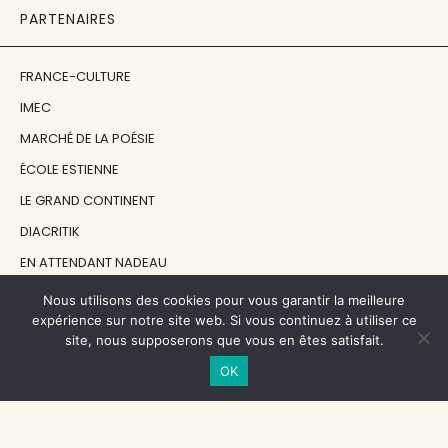
PARTENAIRES
FRANCE-CULTURE
IMEC
MARCHÉ DE LA POÉSIE
ÉCOLE ESTIENNE
LE GRAND CONTINENT
DIACRITIK
EN ATTENDANT NADEAU
Nous utilisons des cookies pour vous garantir la meilleure
NOS SOUTIENS
expérience sur notre site web. Si vous continuez à utiliser ce
site, nous supposerons que vous en êtes satisfait.
OK
CENTRE NATIONAL DU LIVRE
RÉGION ÎLE-DE-FRANCE
MAIRIE PARIS CENTRE