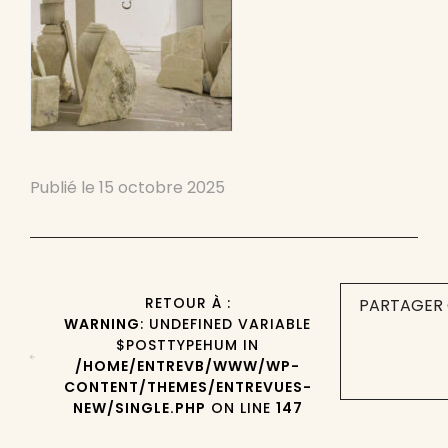
Publié le
15 octobre 2025
RETOUR À :
PARTAGER 
WARNING
: UNDEFINED VARIABLE
$POSTTYPEHUM IN
/HOME/ENTREVB/WWW/WP-
CONTENT/THEMES/ENTREVUES-
NEW/SINGLE.PHP
ON LINE
147