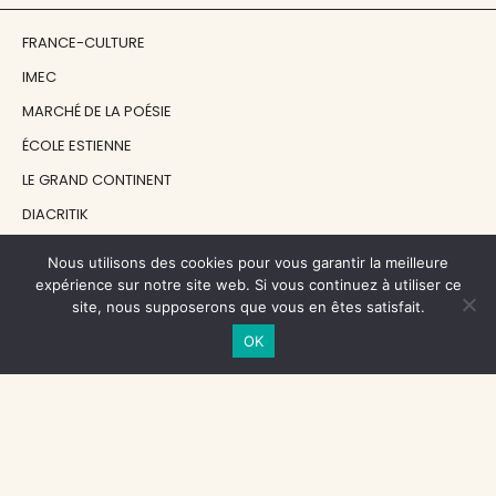
FRANCE-CULTURE
IMEC
MARCHÉ DE LA POÉSIE
ÉCOLE ESTIENNE
LE GRAND CONTINENT
DIACRITIK
EN ATTENDANT NADEAU
Nous utilisons des cookies pour vous garantir la meilleure
expérience sur notre site web. Si vous continuez à utiliser ce
site, nous supposerons que vous en êtes satisfait.
NOS SOUTIENS
OK
CENTRE NATIONAL DU LIVRE
RÉGION ÎLE-DE-FRANCE
MAIRIE PARIS CENTRE
FONDATION FMSH