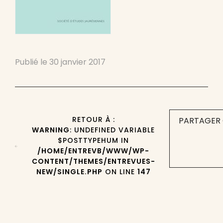
Publié le
30 janvier 2017
RETOUR À :
PARTAGER 
WARNING
: UNDEFINED VARIABLE
$POSTTYPEHUM IN
/HOME/ENTREVB/WWW/WP-
CONTENT/THEMES/ENTREVUES-
NEW/SINGLE.PHP
ON LINE
147