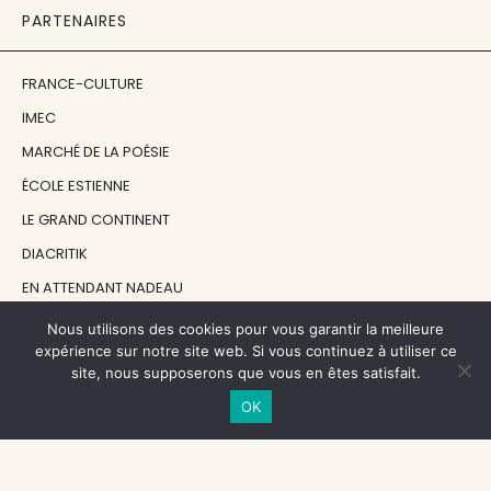
PARTENAIRES
FRANCE-CULTURE
IMEC
MARCHÉ DE LA POÉSIE
ÉCOLE ESTIENNE
LE GRAND CONTINENT
DIACRITIK
EN ATTENDANT NADEAU
Nous utilisons des cookies pour vous garantir la meilleure
NOS SOUTIENS
expérience sur notre site web. Si vous continuez à utiliser ce
site, nous supposerons que vous en êtes satisfait.
OK
CENTRE NATIONAL DU LIVRE
RÉGION ÎLE-DE-FRANCE
MAIRIE PARIS CENTRE